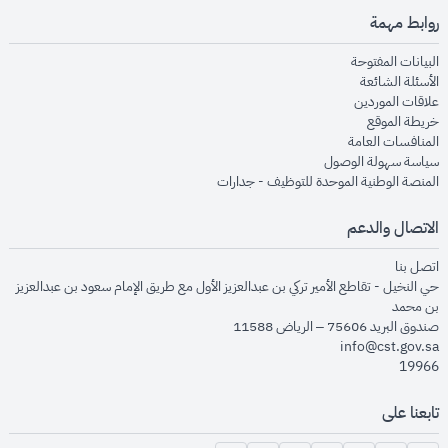
روابط مهمة
opens in new window
البيانات المفتوحة
opens in new window
الأسئلة الشائعة
opens in new window
علاقات الموردين
opens in new window
خريطة الموقع
opens in new window
المنافسات العامة
opens in new window
سياسة سهولة الوصول
opens in new window
المنصة الوطنية الموحدة للتوظيف - جدارات
الاتصال والدعم
opens in new window
اتصل بنا
حي النخيل - تقاطع الأمير تركي بن عبدالعزيز الأول مع طريق الإمام سعود بن عبدالعزيز
بن محمد
صندوق البريد 75606 – الرياض 11588
info@cst.gov.sa
19966
تابعنا على