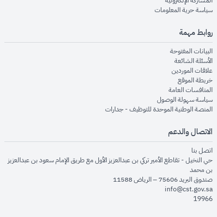
المشاركة الإلكترونية
opens in new window
سياسة حرية المعلومات
روابط مهمة
opens in new window
البيانات المفتوحة
opens in new window
الأسئلة الشائعة
opens in new window
علاقات الموردين
opens in new window
خريطة الموقع
opens in new window
المنافسات العامة
opens in new window
سياسة سهولة الوصول
opens in new window
المنصة الوطنية الموحدة للتوظيف - جدارات
الاتصال والدعم
opens in new window
اتصل بنا
حي النخيل - تقاطع الأمير تركي بن عبدالعزيز الأول مع طريق الإمام سعود بن عبدالعزيز
بن محمد
صندوق البريد 75606 – الرياض 11588
info@cst.gov.sa
19966