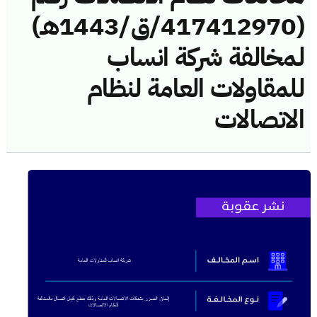
(417412970/ق/1443هـ)
لمخالفة شركة انساب
للمقاولات العامة لنظام
الاتصالات