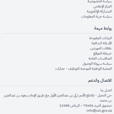
opens in new window
سياسة الخصوصية
opens in new window
المركز الإعلامي
opens in new window
المشاركة الإلكترونية
opens in new window
سياسة حرية المعلومات
روابط مهمة
opens in new window
البيانات المفتوحة
opens in new window
الأسئلة الشائعة
opens in new window
علاقات الموردين
opens in new window
خريطة الموقع
opens in new window
المنافسات العامة
opens in new window
سياسة سهولة الوصول
opens in new window
المنصة الوطنية الموحدة للتوظيف - جدارات
الاتصال والدعم
opens in new window
اتصل بنا
حي النخيل - تقاطع الأمير تركي بن عبدالعزيز الأول مع طريق الإمام سعود بن عبدالعزيز
بن محمد
صندوق البريد 75606 – الرياض 11588
info@cst.gov.sa