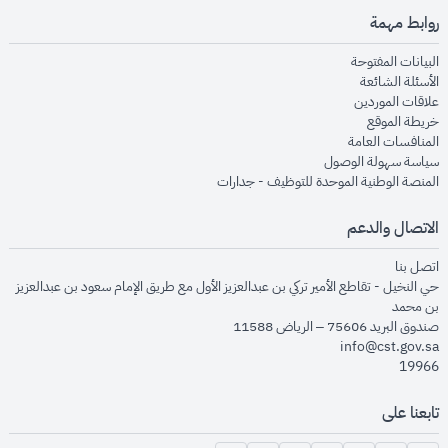
روابط مهمة
opens in new window
البيانات المفتوحة
opens in new window
الأسئلة الشائعة
opens in new window
علاقات الموردين
opens in new window
خريطة الموقع
opens in new window
المنافسات العامة
opens in new window
سياسة سهولة الوصول
opens in new window
المنصة الوطنية الموحدة للتوظيف - جدارات
الاتصال والدعم
opens in new window
اتصل بنا
حي النخيل - تقاطع الأمير تركي بن عبدالعزيز الأول مع طريق الإمام سعود بن عبدالعزيز
بن محمد
صندوق البريد 75606 – الرياض 11588
info@cst.gov.sa
19966
تابعنا على