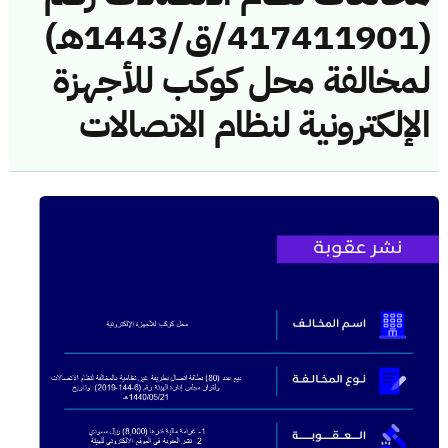
(417411901/ق/1443هـ)
لمخالفة محل كوكب للأجهزة
الإلكترونية لنظام الاتصالات