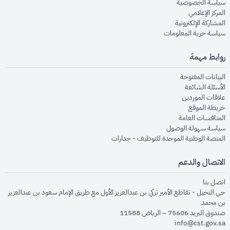
opens in new window
سياسة الخصوصية
opens in new window
المركز الإعلامي
opens in new window
المشاركة الإلكترونية
opens in new window
سياسة حرية المعلومات
روابط مهمة
opens in new window
البيانات المفتوحة
opens in new window
الأسئلة الشائعة
opens in new window
علاقات الموردين
opens in new window
خريطة الموقع
opens in new window
المنافسات العامة
opens in new window
سياسة سهولة الوصول
opens in new window
المنصة الوطنية الموحدة للتوظيف - جدارات
الاتصال والدعم
opens in new window
اتصل بنا
حي النخيل - تقاطع الأمير تركي بن عبدالعزيز الأول مع طريق الإمام سعود بن عبدالعزيز
بن محمد
صندوق البريد 75606 – الرياض 11588
info@cst.gov.sa