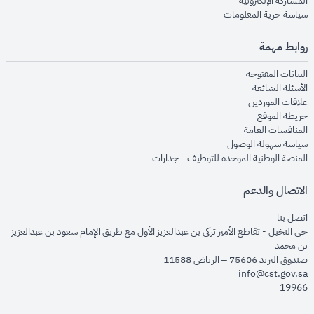
المشاركة الإلكترونية
opens in new window
سياسة حرية المعلومات
روابط مهمة
opens in new window
البيانات المفتوحة
opens in new window
الأسئلة الشائعة
opens in new window
علاقات الموردين
opens in new window
خريطة الموقع
opens in new window
المنافسات العامة
opens in new window
سياسة سهولة الوصول
opens in new window
المنصة الوطنية الموحدة للتوظيف - جدارات
الاتصال والدعم
opens in new window
اتصل بنا
حي النخيل - تقاطع الأمير تركي بن عبدالعزيز الأول مع طريق الإمام سعود بن عبدالعزيز
بن محمد
صندوق البريد 75606 – الرياض 11588
info@cst.gov.sa
19966