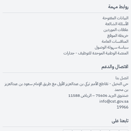
روابط مهمة
opens in new window
البيانات المفتوحة
opens in new window
الأسئلة الشائعة
opens in new window
علاقات الموردين
opens in new window
خريطة الموقع
opens in new window
المنافسات العامة
opens in new window
سياسة سهولة الوصول
opens in new window
المنصة الوطنية الموحدة للتوظيف - جدارات
الاتصال والدعم
opens in new window
اتصل بنا
حي النخيل - تقاطع الأمير تركي بن عبدالعزيز الأول مع طريق الإمام سعود بن عبدالعزيز
بن محمد
صندوق البريد 75606 – الرياض 11588
info@cst.gov.sa
19966
تابعنا على