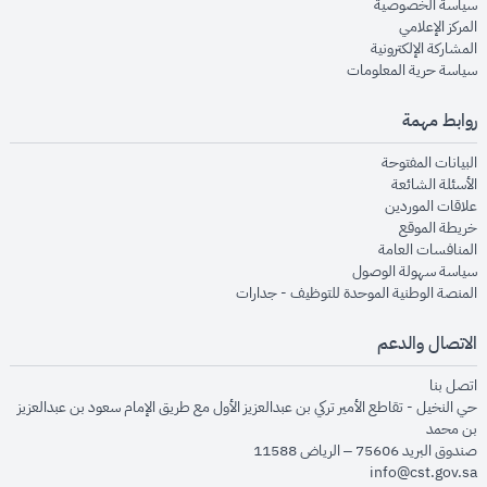
opens in new window
سياسة الخصوصية
opens in new window
المركز الإعلامي
opens in new window
المشاركة الإلكترونية
opens in new window
سياسة حرية المعلومات
روابط مهمة
opens in new window
البيانات المفتوحة
opens in new window
الأسئلة الشائعة
opens in new window
علاقات الموردين
opens in new window
خريطة الموقع
opens in new window
المنافسات العامة
opens in new window
سياسة سهولة الوصول
opens in new window
المنصة الوطنية الموحدة للتوظيف - جدارات
الاتصال والدعم
opens in new window
اتصل بنا
حي النخيل - تقاطع الأمير تركي بن عبدالعزيز الأول مع طريق الإمام سعود بن عبدالعزيز
بن محمد
صندوق البريد 75606 – الرياض 11588
info@cst.gov.sa