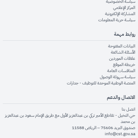
opens in new window
سياسة الخصوصية
opens in new window
المركز الإعلامي
opens in new window
المشاركة الإلكترونية
opens in new window
سياسة حرية المعلومات
روابط مهمة
opens in new window
البيانات المفتوحة
opens in new window
الأسئلة الشائعة
opens in new window
علاقات الموردين
opens in new window
خريطة الموقع
opens in new window
المنافسات العامة
opens in new window
سياسة سهولة الوصول
opens in new window
المنصة الوطنية الموحدة للتوظيف - جدارات
الاتصال والدعم
opens in new window
اتصل بنا
حي النخيل - تقاطع الأمير تركي بن عبدالعزيز الأول مع طريق الإمام سعود بن عبدالعزيز
بن محمد
صندوق البريد 75606 – الرياض 11588
info@cst.gov.sa