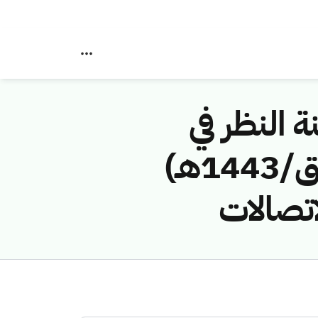
ة النظر في
مخالفات نظام الاتصالات رقم (42749072/ق/1443هـ)
اتصالات