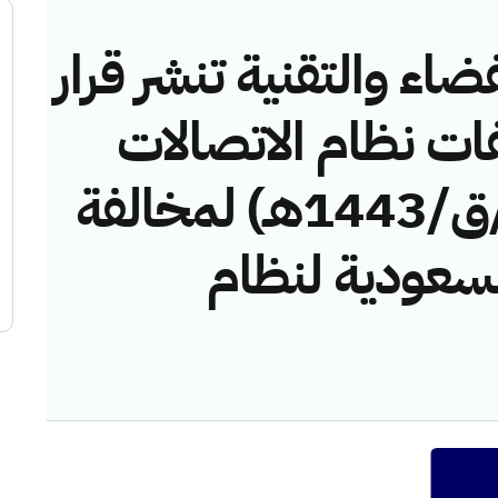
ضاء والتقنية تنشر قرار
فات نظام الاتصالات
رقم (42749072/ق/1443هـ) لمخالفة
السعودية لنظام