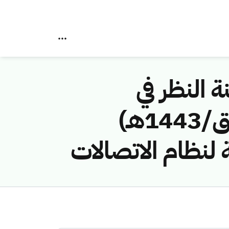
ة النظر في
مخالفات نظام الاتصالات رقم (42748795/ق/1443هـ)
 لنظام الاتصالات