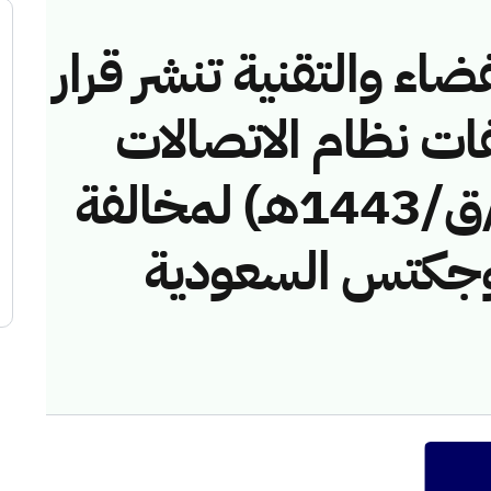
ضاء والتقنية تنشر قرار
فات نظام الاتصالات
رقم (42748795/ق/1443هـ) لمخالفة
بروجكتس السعودية