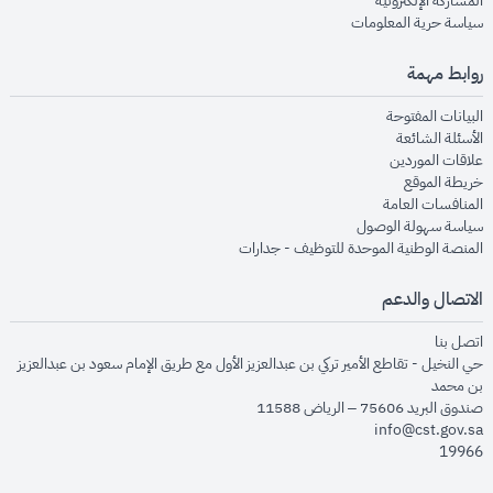
المشاركة الإلكترونية
opens in new window
سياسة حرية المعلومات
روابط مهمة
opens in new window
البيانات المفتوحة
opens in new window
الأسئلة الشائعة
opens in new window
علاقات الموردين
opens in new window
خريطة الموقع
opens in new window
المنافسات العامة
opens in new window
سياسة سهولة الوصول
opens in new window
المنصة الوطنية الموحدة للتوظيف - جدارات
الاتصال والدعم
opens in new window
اتصل بنا
حي النخيل - تقاطع الأمير تركي بن عبدالعزيز الأول مع طريق الإمام سعود بن عبدالعزيز
بن محمد
صندوق البريد 75606 – الرياض 11588
info@cst.gov.sa
19966