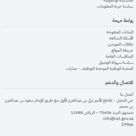
المشاركة الإلكترونية
opens in new window
سياسة حرية المعلومات
روابط مهمة
opens in new window
البيانات المفتوحة
opens in new window
الأسئلة الشائعة
opens in new window
علاقات الموردين
opens in new window
خريطة الموقع
opens in new window
المنافسات العامة
opens in new window
سياسة سهولة الوصول
opens in new window
المنصة الوطنية الموحدة للتوظيف - جدارات
الاتصال والدعم
opens in new window
اتصل بنا
حي النخيل - تقاطع الأمير تركي بن عبدالعزيز الأول مع طريق الإمام سعود بن عبدالعزيز
بن محمد
صندوق البريد 75606 – الرياض 11588
info@cst.gov.sa
19966