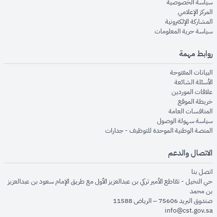
opens in new window
سياسة الخصوصية
opens in new window
المركز الإعلامي
opens in new window
المشاركة الإلكترونية
opens in new window
سياسة حرية المعلومات
روابط مهمة
opens in new window
البيانات المفتوحة
opens in new window
الأسئلة الشائعة
opens in new window
علاقات الموردين
opens in new window
خريطة الموقع
opens in new window
المنافسات العامة
opens in new window
سياسة سهولة الوصول
opens in new window
المنصة الوطنية الموحدة للتوظيف - جدارات
الاتصال والدعم
opens in new window
اتصل بنا
حي النخيل - تقاطع الأمير تركي بن عبدالعزيز الأول مع طريق الإمام سعود بن عبدالعزيز
بن محمد
صندوق البريد 75606 – الرياض 11588
info@cst.gov.sa