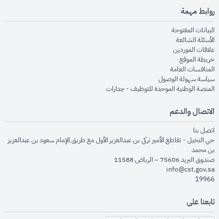
روابط مهمة
opens in new window
البيانات المفتوحة
opens in new window
الأسئلة الشائعة
opens in new window
علاقات الموردين
opens in new window
خريطة الموقع
opens in new window
المنافسات العامة
opens in new window
سياسة سهولة الوصول
opens in new window
المنصة الوطنية الموحدة للتوظيف - جدارات
الاتصال والدعم
opens in new window
اتصل بنا
حي النخيل - تقاطع الأمير تركي بن عبدالعزيز الأول مع طريق الإمام سعود بن عبدالعزيز
بن محمد
صندوق البريد 75606 – الرياض 11588
info@cst.gov.sa
19966
تابعنا على