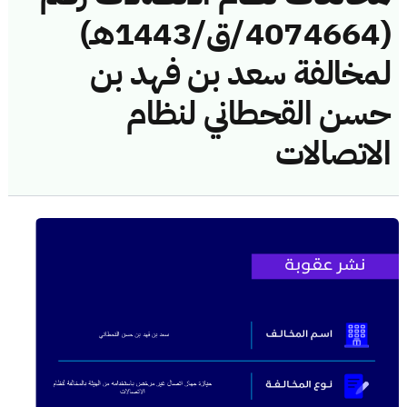
(4074664/ق/1443هـ)
لمخالفة سعد بن فهد بن
حسن القحطاني لنظام
الاتصالات