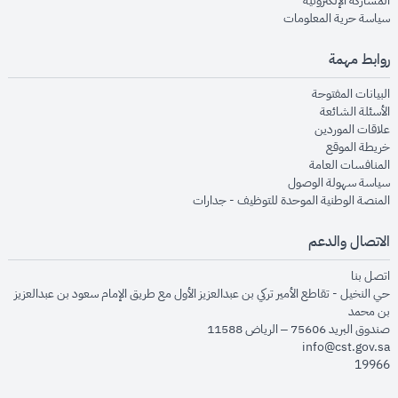
المشاركة الإلكترونية
opens in new window
سياسة حرية المعلومات
روابط مهمة
opens in new window
البيانات المفتوحة
opens in new window
الأسئلة الشائعة
opens in new window
علاقات الموردين
opens in new window
خريطة الموقع
opens in new window
المنافسات العامة
opens in new window
سياسة سهولة الوصول
opens in new window
المنصة الوطنية الموحدة للتوظيف - جدارات
الاتصال والدعم
opens in new window
اتصل بنا
حي النخيل - تقاطع الأمير تركي بن عبدالعزيز الأول مع طريق الإمام سعود بن عبدالعزيز
بن محمد
صندوق البريد 75606 – الرياض 11588
info@cst.gov.sa
19966