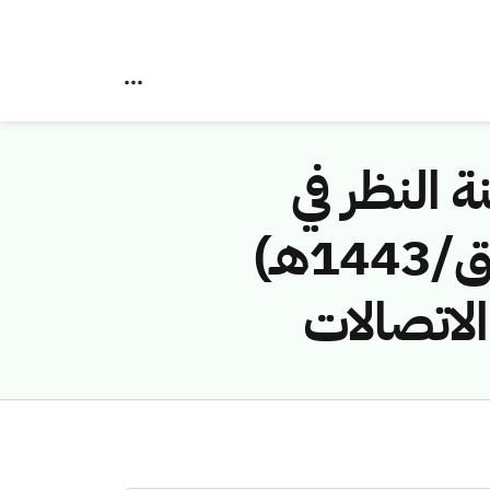
ة النظر في
مخالفات نظام الاتصالات رقم (42748673/ق/1443هـ)
الاتصالات