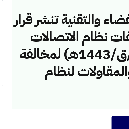
ضاء والتقنية تنشر قرار
فات نظام الاتصالات
رقم (42748673/ق/1443هـ) لمخالفة
المقاولات لنظام