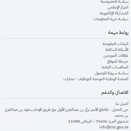
opens in new window
سياسة الخصوصية
opens in new window
المركز الإعلامي
opens in new window
المشاركة الإلكترونية
opens in new window
سياسة حرية المعلومات
روابط مهمة
opens in new window
البيانات المفتوحة
opens in new window
الأسئلة الشائعة
opens in new window
علاقات الموردين
opens in new window
خريطة الموقع
opens in new window
المنافسات العامة
opens in new window
سياسة سهولة الوصول
opens in new window
المنصة الوطنية الموحدة للتوظيف - جدارات
الاتصال والدعم
opens in new window
اتصل بنا
حي النخيل - تقاطع الأمير تركي بن عبدالعزيز الأول مع طريق الإمام سعود بن عبدالعزيز
بن محمد
صندوق البريد 75606 – الرياض 11588
info@cst.gov.sa