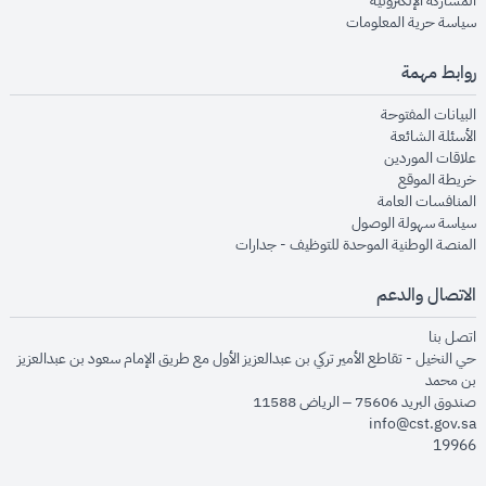
المشاركة الإلكترونية
opens in new window
سياسة حرية المعلومات
روابط مهمة
opens in new window
البيانات المفتوحة
opens in new window
الأسئلة الشائعة
opens in new window
علاقات الموردين
opens in new window
خريطة الموقع
opens in new window
المنافسات العامة
opens in new window
سياسة سهولة الوصول
opens in new window
المنصة الوطنية الموحدة للتوظيف - جدارات
الاتصال والدعم
opens in new window
اتصل بنا
حي النخيل - تقاطع الأمير تركي بن عبدالعزيز الأول مع طريق الإمام سعود بن عبدالعزيز
بن محمد
صندوق البريد 75606 – الرياض 11588
info@cst.gov.sa
19966