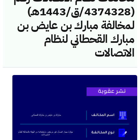
(4374328/ق/1443هـ)
لمخالفة مبارك بن عايض بن
مبارك القحطاني لنظام
الاتصالات