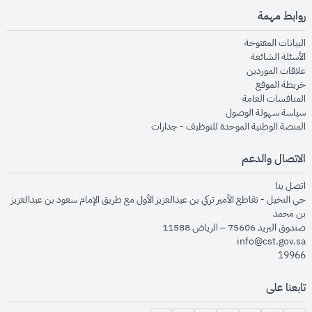
روابط مهمة
opens in new window
البيانات المفتوحة
opens in new window
الأسئلة الشائعة
opens in new window
علاقات الموردين
opens in new window
خريطة الموقع
opens in new window
المنافسات العامة
opens in new window
سياسة سهولة الوصول
opens in new window
المنصة الوطنية الموحدة للتوظيف - جدارات
الاتصال والدعم
opens in new window
اتصل بنا
حي النخيل - تقاطع الأمير تركي بن عبدالعزيز الأول مع طريق الإمام سعود بن عبدالعزيز
بن محمد
صندوق البريد 75606 – الرياض 11588
info@cst.gov.sa
19966
تابعنا على