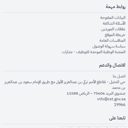
روابط مهمة
opens in new window
البيانات المفتوحة
opens in new window
الأسئلة الشائعة
opens in new window
علاقات الموردين
opens in new window
خريطة الموقع
opens in new window
المنافسات العامة
opens in new window
سياسة سهولة الوصول
opens in new window
المنصة الوطنية الموحدة للتوظيف - جدارات
الاتصال والدعم
opens in new window
اتصل بنا
حي النخيل - تقاطع الأمير تركي بن عبدالعزيز الأول مع طريق الإمام سعود بن عبدالعزيز
بن محمد
صندوق البريد 75606 – الرياض 11588
info@cst.gov.sa
19966
تابعنا على