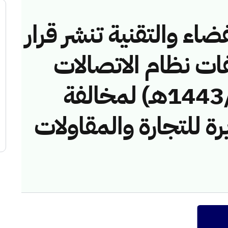
ضاء والتقنية تنشر قرار
فات نظام الاتصالات
رقم (437455/ق/1443هـ) لمخالفة
ة للتجارة والمقاولات