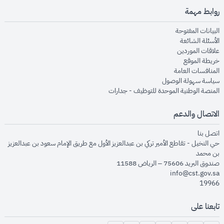
روابط مهمة
opens in new window
البيانات المفتوحة
opens in new window
الأسئلة الشائعة
opens in new window
علاقات الموردين
opens in new window
خريطة الموقع
opens in new window
المنافسات العامة
opens in new window
سياسة سهولة الوصول
opens in new window
المنصة الوطنية الموحدة للتوظيف - جدارات
الاتصال والدعم
opens in new window
اتصل بنا
حي النخيل - تقاطع الأمير تركي بن عبدالعزيز الأول مع طريق الإمام سعود بن عبدالعزيز
بن محمد
صندوق البريد 75606 – الرياض 11588
info@cst.gov.sa
19966
تابعنا على