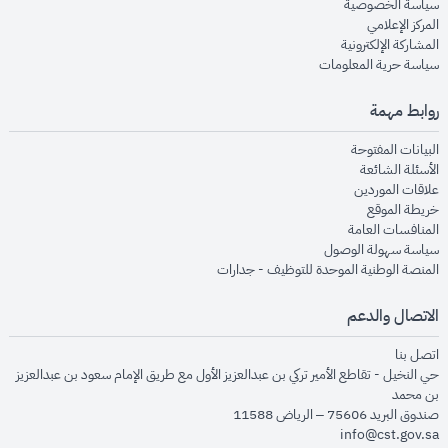
opens in new window
سياسة الخصوصية
opens in new window
المركز الإعلامي
opens in new window
المشاركة الإلكترونية
opens in new window
سياسة حرية المعلومات
روابط مهمة
opens in new window
البيانات المفتوحة
opens in new window
الأسئلة الشائعة
opens in new window
علاقات الموردين
opens in new window
خريطة الموقع
opens in new window
المنافسات العامة
opens in new window
سياسة سهولة الوصول
opens in new window
المنصة الوطنية الموحدة للتوظيف - جدارات
الاتصال والدعم
opens in new window
اتصل بنا
حي النخيل - تقاطع الأمير تركي بن عبدالعزيز الأول مع طريق الإمام سعود بن عبدالعزيز
بن محمد
صندوق البريد 75606 – الرياض 11588
info@cst.gov.sa