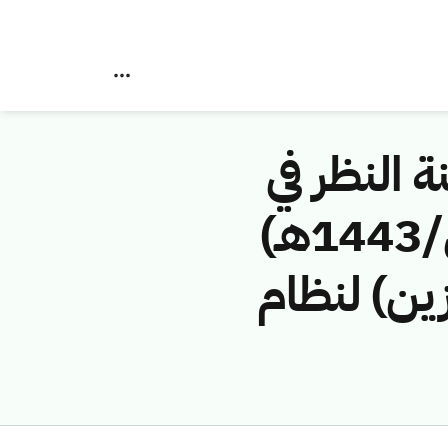
ة النظر في
مخالفات نظام الاتصالات رقم (4374357/ق/1443هـ)
زين) لنظام