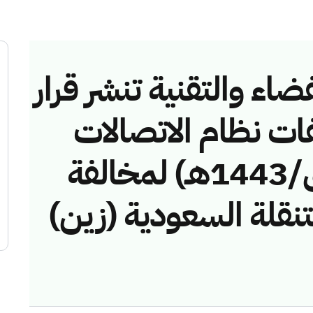
ضاء والتقنية تنشر قرار
فات نظام الاتصالات
رقم (4374357/ق/1443هـ) لمخالفة
تنقلة السعودية (زين)