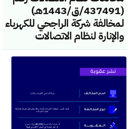
(437491/ق/1443هـ)
لمخالفة شركة الراجحي للكهرباء
والإنارة لنظام الاتصالات