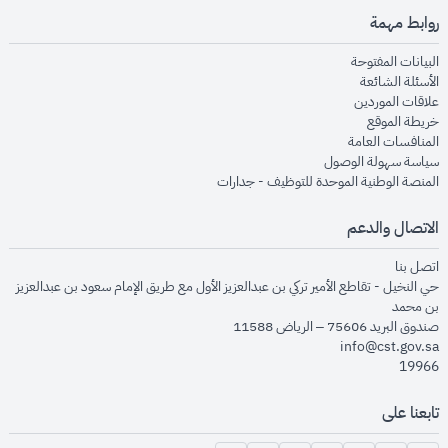
روابط مهمة
opens in new window
البيانات المفتوحة
opens in new window
الأسئلة الشائعة
opens in new window
علاقات الموردين
opens in new window
خريطة الموقع
opens in new window
المنافسات العامة
opens in new window
سياسة سهولة الوصول
opens in new window
المنصة الوطنية الموحدة للتوظيف - جدارات
الاتصال والدعم
opens in new window
اتصل بنا
حي النخيل - تقاطع الأمير تركي بن عبدالعزيز الأول مع طريق الإمام سعود بن عبدالعزيز
بن محمد
صندوق البريد 75606 – الرياض 11588
info@cst.gov.sa
19966
تابعنا على