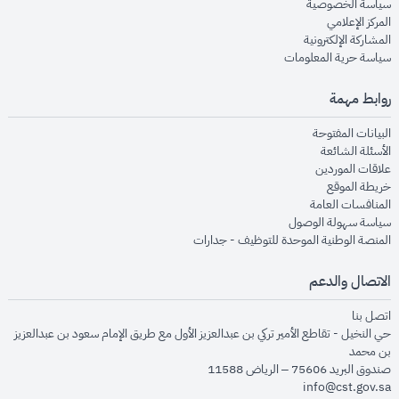
opens in new window
سياسة الخصوصية
opens in new window
المركز الإعلامي
opens in new window
المشاركة الإلكترونية
opens in new window
سياسة حرية المعلومات
روابط مهمة
opens in new window
البيانات المفتوحة
opens in new window
الأسئلة الشائعة
opens in new window
علاقات الموردين
opens in new window
خريطة الموقع
opens in new window
المنافسات العامة
opens in new window
سياسة سهولة الوصول
opens in new window
المنصة الوطنية الموحدة للتوظيف - جدارات
الاتصال والدعم
opens in new window
اتصل بنا
حي النخيل - تقاطع الأمير تركي بن عبدالعزيز الأول مع طريق الإمام سعود بن عبدالعزيز
بن محمد
صندوق البريد 75606 – الرياض 11588
info@cst.gov.sa