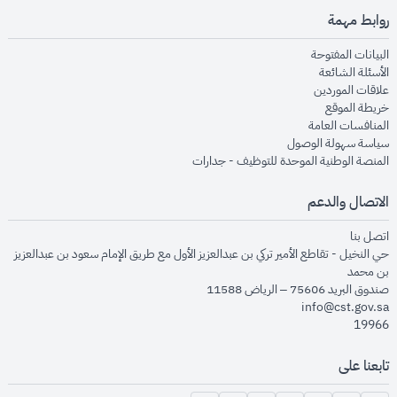
روابط مهمة
opens in new window
البيانات المفتوحة
opens in new window
الأسئلة الشائعة
opens in new window
علاقات الموردين
opens in new window
خريطة الموقع
opens in new window
المنافسات العامة
opens in new window
سياسة سهولة الوصول
opens in new window
المنصة الوطنية الموحدة للتوظيف - جدارات
الاتصال والدعم
opens in new window
اتصل بنا
حي النخيل - تقاطع الأمير تركي بن عبدالعزيز الأول مع طريق الإمام سعود بن عبدالعزيز
بن محمد
صندوق البريد 75606 – الرياض 11588
info@cst.gov.sa
19966
تابعنا على