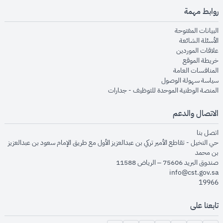
روابط مهمة
opens in new window
البيانات المفتوحة
opens in new window
الأسئلة الشائعة
opens in new window
علاقات الموردين
opens in new window
خريطة الموقع
opens in new window
المنافسات العامة
opens in new window
سياسة سهولة الوصول
opens in new window
المنصة الوطنية الموحدة للتوظيف - جدارات
الاتصال والدعم
opens in new window
اتصل بنا
حي النخيل - تقاطع الأمير تركي بن عبدالعزيز الأول مع طريق الإمام سعود بن عبدالعزيز
بن محمد
صندوق البريد 75606 – الرياض 11588
info@cst.gov.sa
19966
تابعنا على