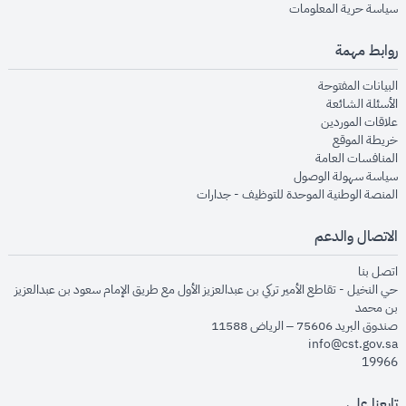
opens in new window
سياسة حرية المعلومات
روابط مهمة
opens in new window
البيانات المفتوحة
opens in new window
الأسئلة الشائعة
opens in new window
علاقات الموردين
opens in new window
خريطة الموقع
opens in new window
المنافسات العامة
opens in new window
سياسة سهولة الوصول
opens in new window
المنصة الوطنية الموحدة للتوظيف - جدارات
الاتصال والدعم
opens in new window
اتصل بنا
حي النخيل - تقاطع الأمير تركي بن عبدالعزيز الأول مع طريق الإمام سعود بن عبدالعزيز
بن محمد
صندوق البريد 75606 – الرياض 11588
info@cst.gov.sa
19966
تابعنا على