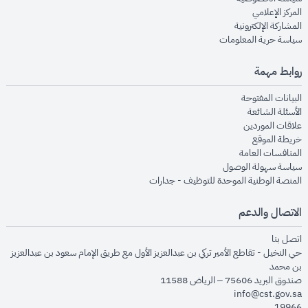
opens in new window
المركز الإعلامي
opens in new window
المشاركة الإلكترونية
opens in new window
سياسة حرية المعلومات
روابط مهمة
opens in new window
البيانات المفتوحة
opens in new window
الأسئلة الشائعة
opens in new window
علاقات الموردين
opens in new window
خريطة الموقع
opens in new window
المنافسات العامة
opens in new window
سياسة سهولة الوصول
opens in new window
المنصة الوطنية الموحدة للتوظيف - جدارات
الاتصال والدعم
opens in new window
اتصل بنا
حي النخيل - تقاطع الأمير تركي بن عبدالعزيز الأول مع طريق الإمام سعود بن عبدالعزيز
بن محمد
صندوق البريد 75606 – الرياض 11588
info@cst.gov.sa
19966