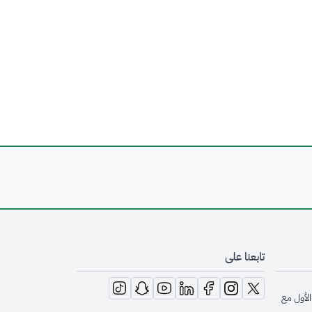
تابعنا على
opens in new window
opens in new window
opens in new window
opens in new window
opens in new window
opens in new window
opens in new window
الأول مع