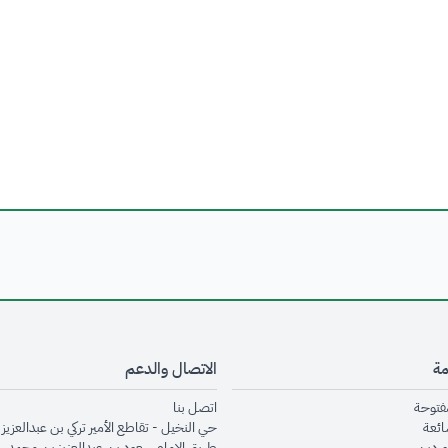
مة
الاتصال والدعم
opens in new window
opens in new window
مفتوحة
اتصل بنا
opens in new window
ائعة
حي النخيل - تقاطع الأمير تركي بن عبدالعزيز 
opens in new window
وردين
طريق الإمام سعود بن عبدالعزيز بن محمد