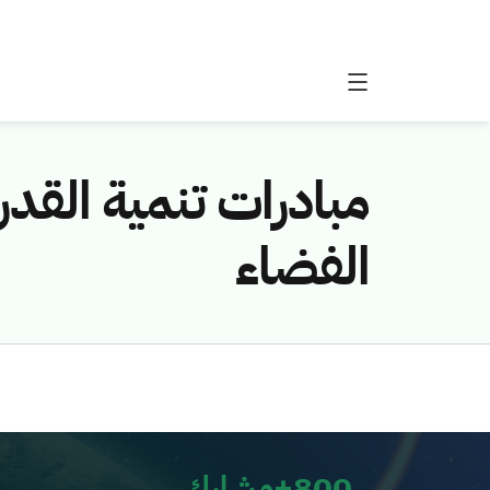
مبادرات تنمية القدر
الفضاء
800+مشارك