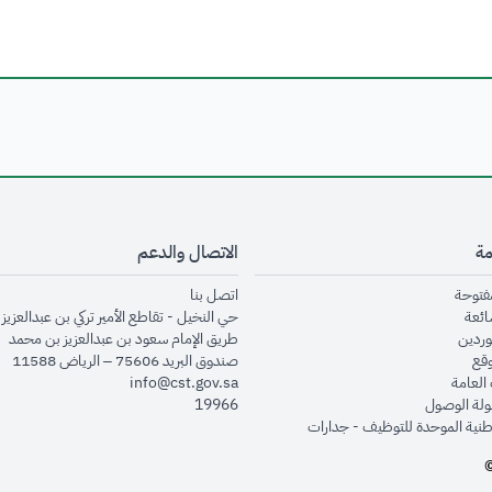
مة
الاتصال والدعم
opens in new window
opens in new window
مفتوحة
اتصل بنا
opens in new window
ائعة
حي النخيل - تقاطع الأمير تركي بن عبدالعزيز 
opens in new window
وردين
طريق الإمام سعود بن عبدالعزيز بن محمد
opens in new window
وقع
صندوق البريد 75606 – الرياض 11588
opens in new window
العامة
info@cst.gov.sa
opens in new window
لة الوصول
19966
opens in new window
طنية الموحدة للتوظيف - جدارات