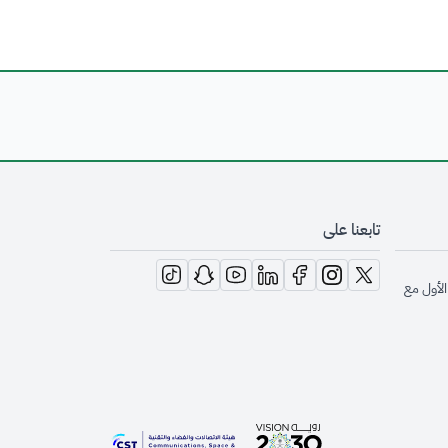
تابعنا على
opens in new window
opens in new window
opens in new window
opens in new window
opens in new window
opens in new window
opens in new window
الأول مع