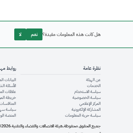
هل كانت هذه المعلومات مفيدة؟
نعم
لا
نظرة عامة
روابط مه
opens in new window
عن الهيئة
البيانات ال
opens in new window
الخدمات
الأسئلة الش
opens in new window
سياسة الاستخدام
علاقات الم
opens in new window
سياسة الخصوصية
خريطة الم
opens in new window
المركز الإعلامي
المنافسات 
opens in new window
المشاركة الإلكترونية
سياسة سهو
opens in new window
سياسة حرية المعلومات
المنصة الو
جميع الحقوق محفوظة.
هيئة الاتصالات والفضاء والتقنية
2026©
.