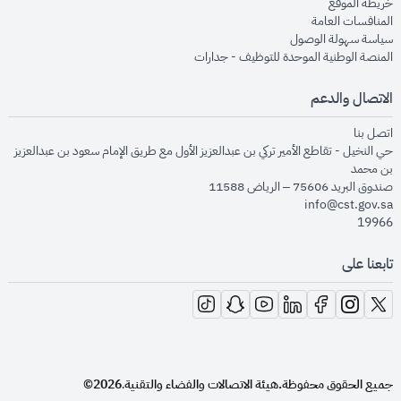
opens in new window
خريطة الموقع
opens in new window
المنافسات العامة
opens in new window
سياسة سهولة الوصول
opens in new window
المنصة الوطنية الموحدة للتوظيف - جدارات
الاتصال والدعم
opens in new window
اتصل بنا
حي النخيل - تقاطع الأمير تركي بن عبدالعزيز الأول مع طريق الإمام سعود بن عبدالعزيز
بن محمد
صندوق البريد 75606 – الرياض 11588
info@cst.gov.sa
19966
تابعنا على
opens in new window
opens in new window
opens in new window
opens in new window
opens in new window
opens in new window
opens in new window
جميع الحقوق محفوظة.
هيئة الاتصالات والفضاء والتقنية
2026©
.