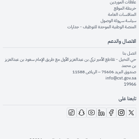
opens in new window
علاقات الموردين
opens in new window
خريطة الموقع
opens in new window
المنافسات العامة
opens in new window
سياسة سهولة الوصول
opens in new window
المنصة الوطنية الموحدة للتوظيف - جدارات
الاتصال والدعم
opens in new window
اتصل بنا
حي النخيل - تقاطع الأمير تركي بن عبدالعزيز الأول مع طريق الإمام سعود بن عبدالعزيز
بن محمد
صندوق البريد 75606 – الرياض 11588
info@cst.gov.sa
19966
تابعنا على
opens in new window
opens in new window
opens in new window
opens in new window
opens in new window
opens in new window
opens in new window