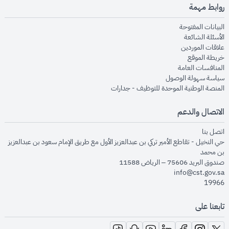
روابط مهمة
opens in new window
البيانات المفتوحة
opens in new window
الأسئلة الشائعة
opens in new window
علاقات الموردين
opens in new window
خريطة الموقع
opens in new window
المنافسات العامة
opens in new window
سياسة سهولة الوصول
opens in new window
المنصة الوطنية الموحدة للتوظيف - جدارات
الاتصال والدعم
opens in new window
اتصل بنا
حي النخيل - تقاطع الأمير تركي بن عبدالعزيز الأول مع طريق الإمام سعود بن عبدالعزيز
بن محمد
صندوق البريد 75606 – الرياض 11588
info@cst.gov.sa
19966
تابعنا على