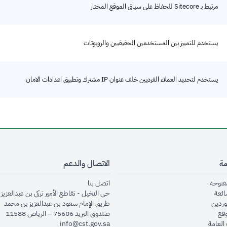
مرتبط بـ Sitecore للحفاظ على سياق الموقع المختار
يستخدم للتمييز بين المستخدمين الحقيقيين والروبوتات
يستخدم لتحديد العملاء الفرديين خلف عنوان IP مشترك وتطبيق اعدادات الامان
مة
الاتصال والدعم
opens in new window
opens in new window
مفتوحة
اتصل بنا
opens in new window
ائعة
حي النخيل - تقاطع الأمير تركي بن عبدالعزيز 
opens in new window
وردين
طريق الإمام سعود بن عبدالعزيز بن محمد
opens in new window
وقع
صندوق البريد 75606 – الرياض 11588
opens in new window
العامة
info@cst.gov.sa