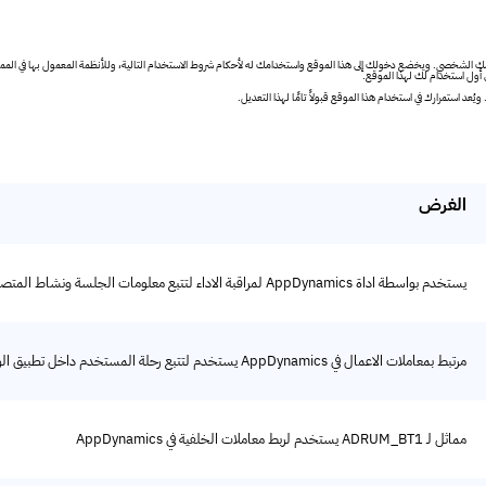
 وخدماته ومواقعه الفرعية متاحًا لاستخدامك الشخصي. ويخضع دخولك إلى هذا الموقع واستخدامك له لأحكام شروط الاستخدام التالية، وللأنظمة المعم
ن أول استخدام لك لهذا الموقع.
عد استمرارك في استخدام هذا الموقع قبولاً تامًا لهذا التعديل.
الغرض
يستخدم بواسطة اداة AppDynamics لمراقبة الاداء لتتبع معلومات الجلسة ونشاط المتصفح
مرتبط بمعاملات الاعمال في AppDynamics يستخدم لتتبع رحلة المستخدم داخل تطبيق الويب
مماثل لـ ADRUM_BT1 يستخدم لربط معاملات الخلفية في AppDynamics