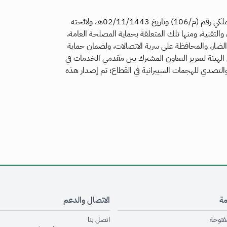
وفقا لنظام الاتصالات وتقنية المعلومات الصادر بالمرسوم الملكي رقم (م/106) وتاريخ 02/11/1443هـ، ولائحته
والتقنية، ومنها تلك المتعلقة بحماية المصلحة العامة،
لضار، والمحافظة على سرية الاتصالات، ولضمان حماية
لهيئة لتعزيز التعاون المشترك بين مقدمي الخدمات في
والتصدي للهجمات السيبرانية في القطاع؛ تم إصدار هذه
مة
الاتصال والدعم
opens in new window
opens in new window
مفتوحة
اتصل بنا