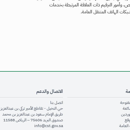
يص، وأمور الترقيم ذات العلاقة المرتبطة بخدمات
بكات الهاتف المتنقل العامة.
مة
الاتصال والدعم
opens in new window
opens in new window
مفتوحة
اتصل بنا
opens in new window
ائعة
حي النخيل - تقاطع الأمير تركي بن عبدالعزيز 
opens in new window
وردين
طريق الإمام سعود بن عبدالعزيز بن محمد
opens in new window
وقع
صندوق البريد 75606 – الرياض 11588
opens in new window
العامة
info@cst.gov.sa