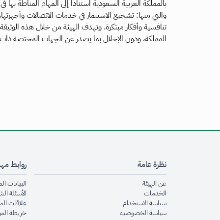
بالمملكة العربية السعودية استناداً إلى المهام المناطة بها 
والتي منها: تشجيع الاستثمار في خدمات الاتصالات وأجهزتها،
تنافسية وأفكار مبتكرة. وتهدف الهيئة من خلال هذه الوثيقة 
المملكة، ودون الإخلال بما يصدر عن الجهات المختصة ذات ا
نظرة عامة
روابط مه
opens in new window
عن الهيئة
البيانات ال
opens in new window
الخدمات
الأسئلة الش
opens in new window
سياسة الاستخدام
علاقات الم
opens in new window
سياسة الخصوصية
خريطة الم