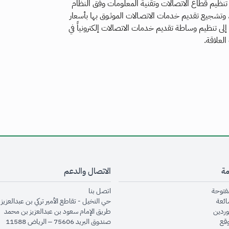
في تنظيم قطاع الاتصالات وتقنية المعلومات وفق النظام
 وتشجيع تقديم خدمات الاتصـالات الموثـوق بها بأسعار
إلى تنظيم وساطة تقديم خدمات الاتصالات إلكترونياً في
لعلاقة.
مة
الاتصال والدعم
opens in new window
opens in new window
مفتوحة
اتصل بنا
opens in new window
ائعة
حي النخيل - تقاطع الأمير تركي بن عبدالعزيز 
opens in new window
وردين
طريق الإمام سعود بن عبدالعزيز بن محمد
opens in new window
وقع
صندوق البريد 75606 – الرياض 11588