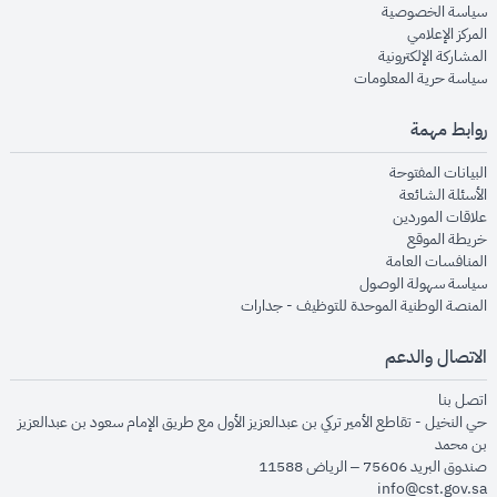
opens in new window
سياسة الخصوصية
opens in new window
المركز الإعلامي
opens in new window
المشاركة الإلكترونية
opens in new window
سياسة حرية المعلومات
روابط مهمة
opens in new window
البيانات المفتوحة
opens in new window
الأسئلة الشائعة
opens in new window
علاقات الموردين
opens in new window
خريطة الموقع
opens in new window
المنافسات العامة
opens in new window
سياسة سهولة الوصول
opens in new window
المنصة الوطنية الموحدة للتوظيف - جدارات
الاتصال والدعم
opens in new window
اتصل بنا
حي النخيل - تقاطع الأمير تركي بن عبدالعزيز الأول مع طريق الإمام سعود بن عبدالعزيز
بن محمد
صندوق البريد 75606 – الرياض 11588
info@cst.gov.sa