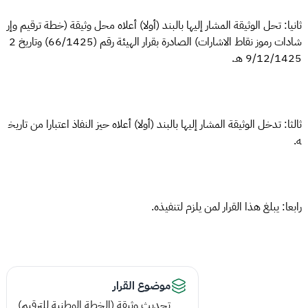
ثانيا: تحل الوثيقة المشار إليها بالبند (أولا) أعلاه محل وثيقة (خطة ترقيم وإر
شادات رموز نقاط الاشارات) الصادرة بقرار الهيئة رقم (66/1425) وتاريخ 2
9/12/1425 هـ.
ثالثا: تدخل الوثيقة المشار إليها بالبند (أولا) أعلاه حيز النفاذ اعتبارا من تاريخ
ه.
رابعا: يبلغ هذا القرار لمن يلزم لتنفيذه.
موضوع القرار
تحديث وثيقة (الخطة الوطنية للترقيم)