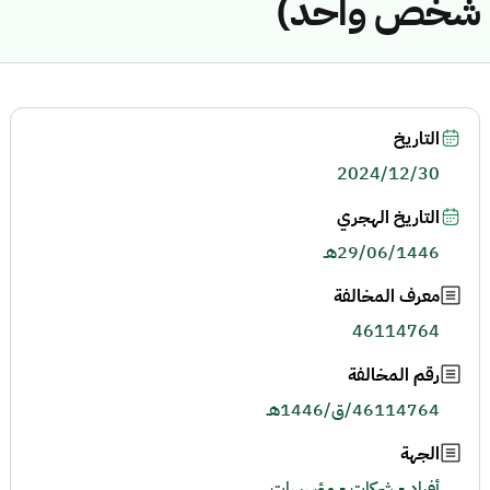
شخص واحد)
التاريخ
2024/12/30
التاريخ الهجري
29/06/1446هـ
معرف المخالفة
46114764
رقم المخالفة
46114764/ق/1446هـ
الجهة
أفراد - شركات - مؤسسات