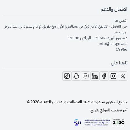
الاتصال والدعم
opens in new window
اتصل بنا
حي النخيل - تقاطع الأمير تركي بن عبدالعزيز الأول مع طريق الإمام سعود بن عبدالعزيز
بن محمد
صندوق البريد 75606 – الرياض 11588
info@cst.gov.sa
19966
تابعنا على
opens in new window
opens in new window
opens in new window
opens in new window
opens in new window
opens in new window
opens in new window
جميع الحقوق محفوظة.
هيئة الاتصالات والفضاء والتقنية
2026©
.
آخر تحديث للموقع بتاريخ:
opens in new window
opens in new window