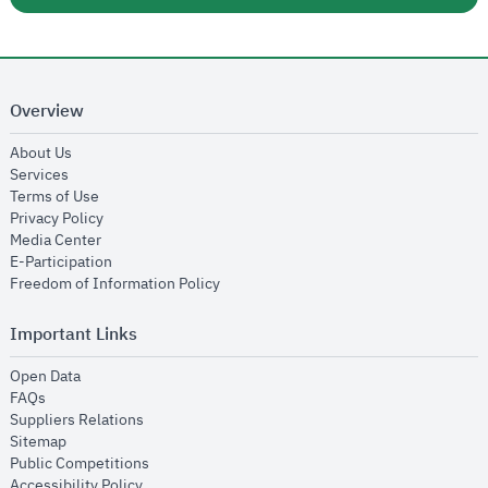
Overview
opens in new window
About Us
opens in new window
Services
opens in new window
Terms of Use
opens in new window
Privacy Policy
opens in new window
Media Center
opens in new window
E-Participation
opens in new window
Freedom of Information Policy
Important Links
opens in new window
Open Data
opens in new window
FAQs
opens in new window
Suppliers Relations
opens in new window
Sitemap
opens in new window
Public Competitions
opens in new window
Accessibility Policy