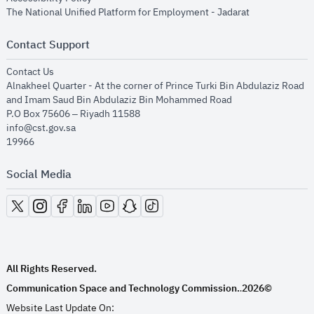
opens in new
The National Unified Platform for Employment - Jadarat
Contact Support
opens in new window
Contact Us
Alnakheel Quarter - At the corner of Prince Turki Bin Abdulaziz Road
and Imam Saud Bin Abdulaziz Bin Mohammed Road​
P.O Box 75606 – Riyadh 11588
info@cst.gov.sa
19966
Social Media
opens in new window
opens in new window
opens in new window
opens in new window
opens in new window
opens in new window
opens in new window
All Rights Reserved.
Communication Space and Technology Commission.
2026©
.
Website Last Update On: