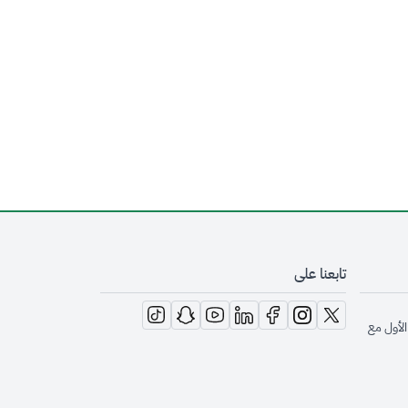
تابعنا على
opens in new window
opens in new window
opens in new window
opens in new window
opens in new window
opens in new window
opens in new window
الأول مع