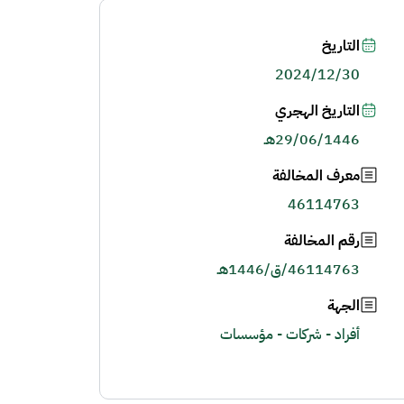
التاريخ
2024/12/30
التاريخ الهجري
29/06/1446هـ
معرف المخالفة
46114763
رقم المخالفة
46114763/ق/1446هـ
الجهة
أفراد - شركات - مؤسسات