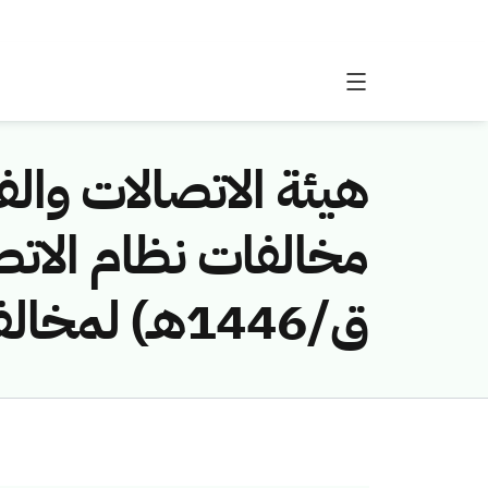
هيئة الاتصالات والفض
ق/1446هـ) لمخالفة (شركة الميال للمقاولات)