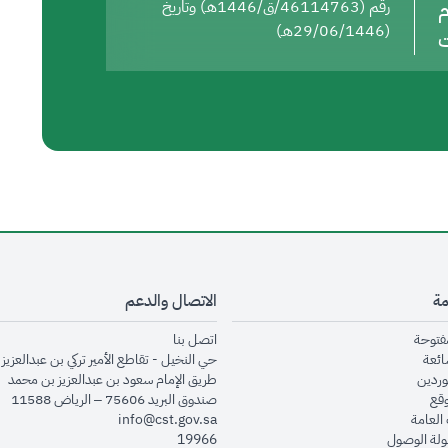
م
رقم (46114763/ق/1446هـ) وتاريخ
(29/06/1446هـ)
ت
مة
الاتصال والدعم
opens in new window
opens in new window
مفتوحة
اتصل بنا
opens in new window
ائعة
حي النخيل - تقاطع الأمير تركي بن عبدالعزيز 
opens in new window
وردين
طريق الإمام سعود بن عبدالعزيز بن محمد
opens in new window
وقع
صندوق البريد 75606 – الرياض 11588
opens in new window
العامة
info@cst.gov.sa
opens in new window
لة الوصول
19966