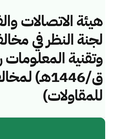
هيئة الاتصالات والف
لجنة النظر في مخال
ق/1446هـ) لم
للمقاولات)