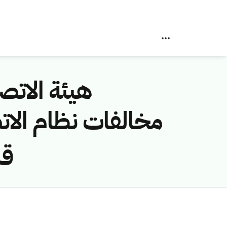
هيئة الاتصا
ق/1446هـ) لمخالفة ()