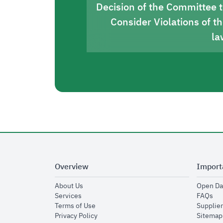
Decision of the Committee 
Consider Violations of t
la
Overview
Import
opens in new window
About Us
Open Da
opens in new window
op
Services
FAQs
opens in new window
Terms of Use
Supplier
opens in new window
Privacy Policy
Sitemap