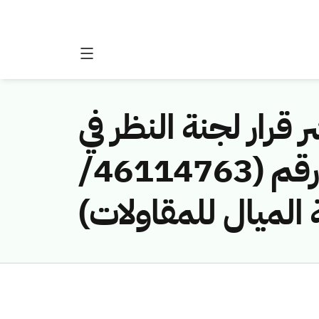
 قرار لجنة النظر في
مخالفات نظام الاتصالات وتقنية المعلومات رقم (46114763/