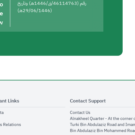
to
رقم (46114763/ق/1446هـ) وتاريخ
(29/06/1446هـ)
he
w
ant Links
Contact Support
opens in new window
opens in new window
ta
Contact Us
ens in new window
Alnakheel Quarter - At the corner 
opens in new window
s Relations
Turki Bin Abdulaziz Road and Ima
opens in new window
Bin Abdulaziz Bin Mohammed Road