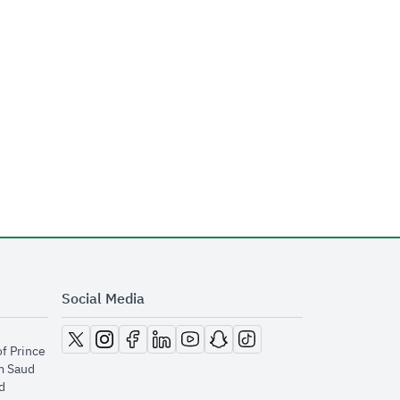
Social Media
opens in new window
opens in new window
opens in new window
opens in new window
opens in new window
opens in new window
opens in new window
of Prince
m Saud
​