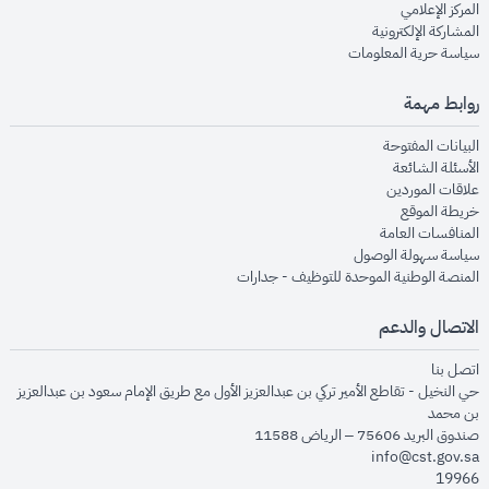
opens in new window
المركز الإعلامي
opens in new window
المشاركة الإلكترونية
opens in new window
سياسة حرية المعلومات
روابط مهمة
opens in new window
البيانات المفتوحة
opens in new window
الأسئلة الشائعة
opens in new window
علاقات الموردين
opens in new window
خريطة الموقع
opens in new window
المنافسات العامة
opens in new window
سياسة سهولة الوصول
opens in new window
المنصة الوطنية الموحدة للتوظيف - جدارات
الاتصال والدعم
opens in new window
اتصل بنا
حي النخيل - تقاطع الأمير تركي بن عبدالعزيز الأول مع طريق الإمام سعود بن عبدالعزيز
بن محمد
صندوق البريد 75606 – الرياض 11588
info@cst.gov.sa
19966