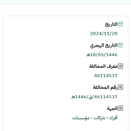
التاريخ
2024/11/20
التاريخ الهجري
18/05/1446هـ
معرف المخالفة
46114537
رقم المخالفة
46114537/ق/1446هـ
الجهة
أفراد - شركات - مؤسسات