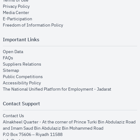
Terms of Use
opens in new window
Privacy Policy
opens in new window
Media Center
opens in new window
E-Participation
opens in new window
Freedom of Information Policy
Important Links
opens in new window
Open Data
opens in new window
FAQs
opens in new window
Suppliers Relations
opens in new window
Sitemap
opens in new window
Public Competitions
opens in new window
Accessibility Policy
opens in new
The National Unified Platform for Employment - Jadarat
Contact Support
opens in new window
Contact Us
Alnakheel Quarter - At the corner of Prince Turki Bin Abdulaziz Road
and Imam Saud Bin Abdulaziz Bin Mohammed Road​
P.O Box 75606 – Riyadh 11588