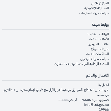
opens in new window
المركز الإعلامي
opens in new window
المشاركة الإلكترونية
opens in new window
سياسة حرية المعلومات
روابط مهمة
opens in new window
البيانات المفتوحة
opens in new window
الأسئلة الشائعة
opens in new window
علاقات الموردين
opens in new window
خريطة الموقع
opens in new window
المنافسات العامة
opens in new window
سياسة سهولة الوصول
opens in new window
المنصة الوطنية الموحدة للتوظيف - جدارات
الاتصال والدعم
opens in new window
اتصل بنا
حي النخيل - تقاطع الأمير تركي بن عبدالعزيز الأول مع طريق الإمام سعود بن عبدالعزيز
بن محمد
صندوق البريد 75606 – الرياض 11588
info@cst.gov.sa
19966