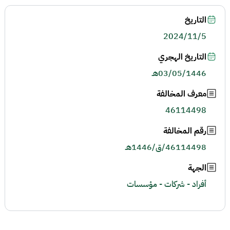
التاريخ
2024/11/5
التاريخ الهجري
03/05/1446هـ
معرف المخالفة
46114498
رقم المخالفة
46114498/ق/1446هـ
الجهة
أفراد - شركات - مؤسسات