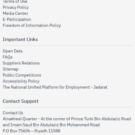
opens in new window
Terms of Use
opens in new window
Privacy Policy
opens in new window
Media Center
opens in new window
E-Participation
opens in new window
Freedom of Information Policy
Important Links
opens in new window
Open Data
opens in new window
FAQs
opens in new window
Suppliers Relations
opens in new window
Sitemap
opens in new window
Public Competitions
opens in new window
Accessibility Policy
opens in new
The National Unified Platform for Employment - Jadarat
Contact Support
opens in new window
Contact Us
Alnakheel Quarter - At the corner of Prince Turki Bin Abdulaziz Road
and Imam Saud Bin Abdulaziz Bin Mohammed Road​
P.O Box 75606 – Riyadh 11588